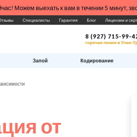
час! Можем выехать к вам в течении 5 минут, зво
Отзывы
Специалисты
Гарантия
Блог
Лицензии и се
8 (927) 715-99-4
горячая линия в Улан-У
Запой
Кодирование
ависимости
ция от