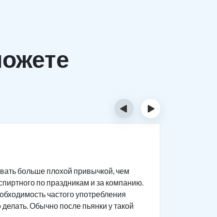
можете
‹
›
Хрони
вать больше плохой привычкой, чем
Хроническ
 спиртного по праздникам и за компанию.
время. При
 необходимость частого употребления
пьющее. Е
о делать. Обычно после пьянки у такой
своего со