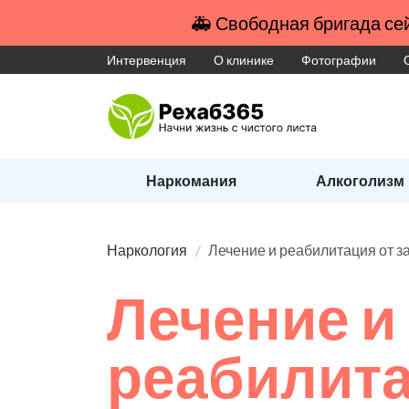
🚑 Свободная бригада сей
Интервенция
О клинике
Фотографии
Наркомания
Алкоголизм
Наркология
Лечение и реабилитация от з
Лечение и
реабилита