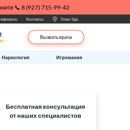
ните 📞 8 (927) 715-99-42
ртификаты
Контакты
Улан-Удэ
2
Вызвать врача
дэ
Наркология
Игромания
Бесплатная консультация
от наших специалистов