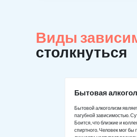
Виды зависи
столкнуться
Бытовая алкого
Бытовой алкоголизм являет
пагубной зависимостью. Сут
Боится, что близкие и колл
спиртного. Человек мог бы 