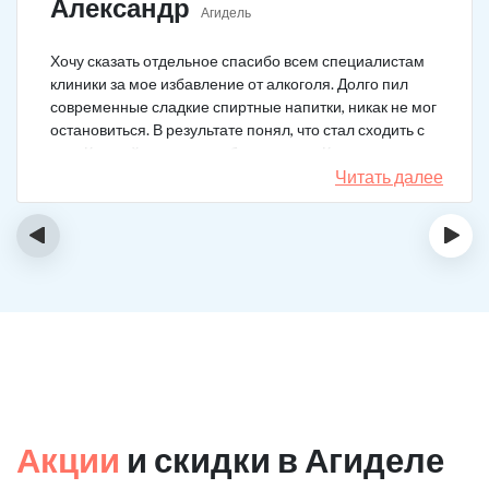
Александр
Агидель
Хочу сказать отдельное спасибо всем специалистам
клиники за мое избавление от алкоголя. Долго пил
современные сладкие спиртные напитки, никак не мог
остановиться. В результате понял, что стал сходить с
ума. Каждый день не мог без выпивки. Когда осознал,
понял, что надо что-то в своей жизни менять. Нашел
Читать далее
телефон клиники в интернете, сразу приехал и
запился на курс реабилитации. Сейчас не пью
‹
›
вообще, и начинать не хочу!
Акции
и скидки в Агиделе