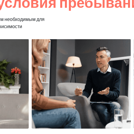
условия пребыван
ем необходимым для
ависимости