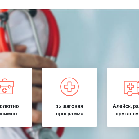
олютно
12 шаговая
Алейск, р
онимно
программа
круглосу