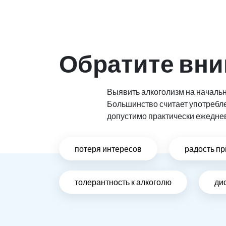
Обратите вни
Выявить алкоголизм на начальн
Большинство считает употребл
допустимо практически ежедне
потеря интересов
радость пр
толерантность к алкоголю
ди