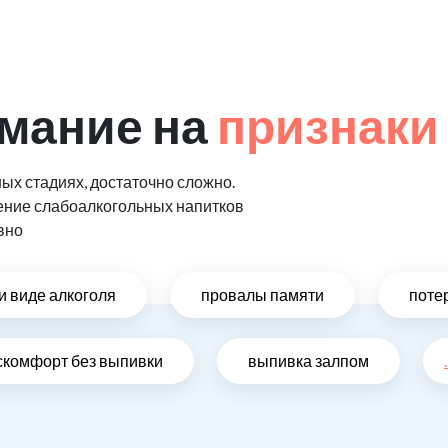
мание на
признаки
ых стадиях, достаточно сложно.
ение слабоалкогольных напитков
вно
и виде алкоголя
провалы памяти
поте
скомфорт без выпивки
выпивка залпом
.