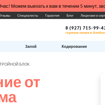
час! Можем выехать к вам в течении 5 минут, зво
Отзывы
Специалисты
Гарантия
Блог
Лицензии и се
8 (927) 715-99-4
горячая линия в Алейск
Запой
Кодирование
ма ТРОЙНОЙ БЛОК
ие от
ма