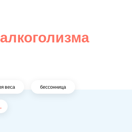
 алкоголизма
ря веса
бессонница
..