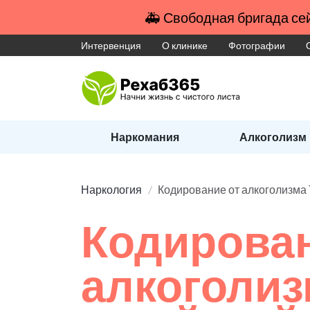
🚑 Свободная бригада сей
Интервенция
О клинике
Фотографии
Наркомания
Алкоголизм
Наркология
Кодирование от алкоголиз
Кодирован
алкоголиз