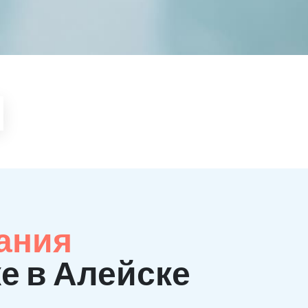
ания
е в Алейске