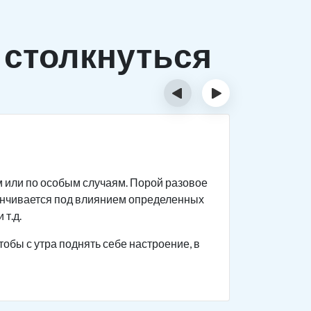
 столкнуться
‹
›
Исти
м или по особым случаям. Порой разовое
Спиртное 
анчивается под влиянием определенных
прекращен
 т.д.
Человек с
тобы с утра поднять себе настроение, в
поведение