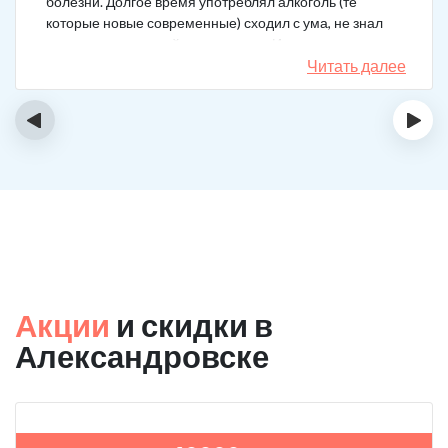
болезни. Долгое время употреблял алкоголь (те
которые новые современные) сходил с ума, не знал
куда деться от своей зависимости. Искал тех кто
сможет мне помочь в интернете, позвонил, приехал.
Читать далее
На сегодняшний день не употребляю!
‹
›
Акции
и скидки в
Александровске