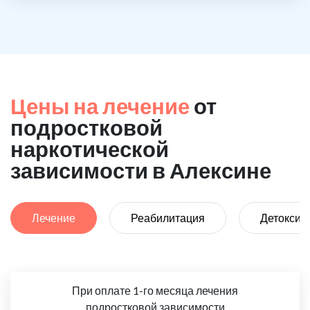
Цены на лечение
от
подростковой
наркотической
зависимости в Алексине
Лечение
Реабилитация
Детоксик
При оплате 1-го месяца лечения
подростковой зависимости