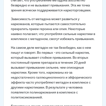
считает, что употребление метадона абсолютно
безвредно и не вызывает привыкания. Эта же точка
зрения всячески поддерживается наркоторговцами.
Зависимость от метадона может развиться у
наркоманов, которые пытаются самостоятельно
прекратить прием героина или опия. Некоторые
наивно полагают, что употребляя сильные наркотики в
комплексе с метадоном, смогут избежать привыкания.
На самом деле метадон не так безобиден, как о нем
пишут и говорят. Во первых –это сильный наркотик,
который вызывает стойкое привыкание. Во вторых
постоянный прием препарата в течение 20 дней
вызывает привыкание сильнее, чем опиоидные
наркотики. Кроме того, наркоманы из-за
недостаточного галлюциногенного и эйфорического
эффекта часто употребляют метадон в комплексе с
другими наркотиками. В результате у человека
появляется полинаркомания в комплексе с
политоксикоманией.
Естественно лечить метадоновую зависимость