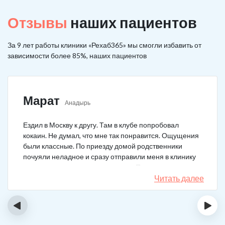
Отзывы
наших пациентов
За 9 лет работы клиники «Рехаб365» мы смогли избавить от
зависимости более 85%, наших пациентов
Марат
Анадырь
Ездил в Москву к другу. Там в клубе попробовал
кокаин. Не думал, что мне так понравится. Ощущения
были классные. По приезду домой родственники
почуяли неладное и сразу отправили меня в клинику
после того как я им все рассказал. Прошел курс
лечения, но мысли о коксе не прошли. Сейчас хожу на
Читать далее
курсы анонимных наркоманов, делаю все, чтобы
снова не начать.
‹
›