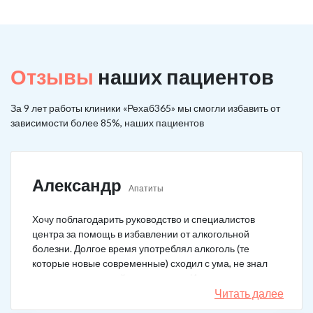
Отзывы
наших пациентов
За 9 лет работы клиники «Рехаб365» мы смогли избавить от
зависимости более 85%, наших пациентов
Александр
Апатиты
Хочу поблагодарить руководство и специалистов
центра за помощь в избавлении от алкогольной
болезни. Долгое время употреблял алкоголь (те
которые новые современные) сходил с ума, не знал
куда деться от своей зависимости. Искал тех кто
сможет мне помочь в интернете, позвонил, приехал.
Читать далее
На сегодняшний день не употребляю!