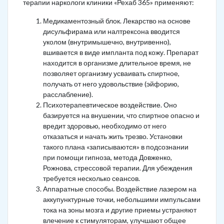
терапии наркологи клиники «Рехаб 365» применяют:
Медикаментозный блок. Лекарство на основе
дисульфирама или налтрексона вводится
уколом (внутримышечно, внутривенно),
вшивается в виде импланта под кожу. Препарат
находится в организме длительное время, не
позволяет организму усваивать спиртное,
получать от него удовольствие (эйфорию,
расслабление).
Психотерапевтическое воздействие. Оно
базируется на внушении, что спиртное опасно и
вредит здоровью, необходимо от него
отказаться и начать жить трезво. Установки
такого плана «записываются» в подсознании
при помощи гипноза, метода Довженко,
Рожнова, стрессовой терапии. Для убеждения
требуется несколько сеансов.
Аппаратные способы. Воздействие лазером на
аккупунктурные точки, небольшими импульсами
тока на зоны мозга и другие приемы устраняют
влечение к стимуляторам, улучшают общее