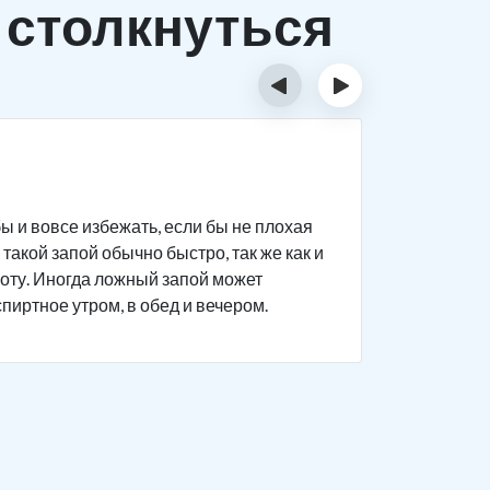
 столкнуться
‹
›
Исти
ы и вовсе избежать, если бы не плохая
Человек п
такой запой обычно быстро, так же как и
дела на р
боту. Иногда ложный запой может
поведение
спиртное утром, в обед и вечером.