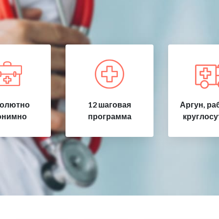
олютно
12 шаговая
Аргун, ра
онимно
программа
круглосу