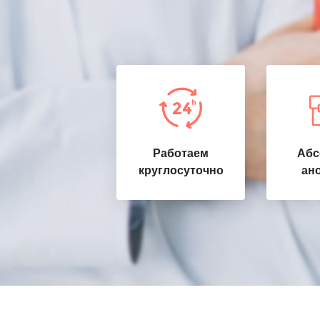
Работаем
Абс
круглосуточно
ан