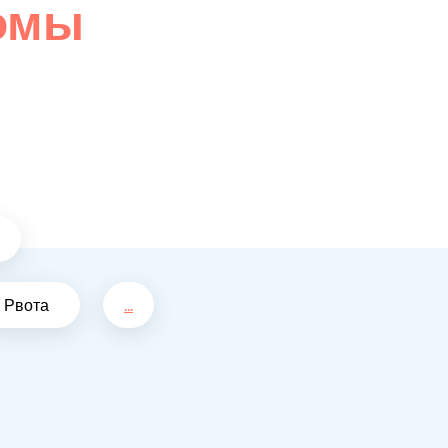
омы
Рвота
...