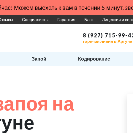
час! Можем выехать к вам в течении 5 минут, зво
Отзывы
Специалисты
Гарантия
Блог
Лицензии и се
8 (927) 715-99-4
горячая линия в Аргуне
Запой
Кодирование
запоя на
гуне