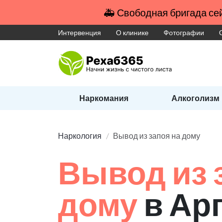
🚑 Свободная бригада сей
Интервенция
О клинике
Фотографии
Наркомания
Алкоголизм
Наркология
Вывод из запоя на дому
Вывод из 
дому
в Ар