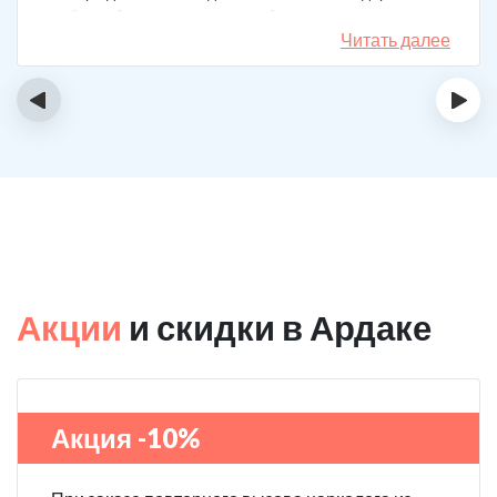
набор таблеток, а именно подбирают
индивидуальный комплекс под конкретный случай.
Читать далее
Несколько раз делал вызов, и назначения были под
каждую ситуацию разные. А еще скидку говорят
‹
›
сделают за отзыв.
Акции
и скидки в Ардаке
Акция -10%