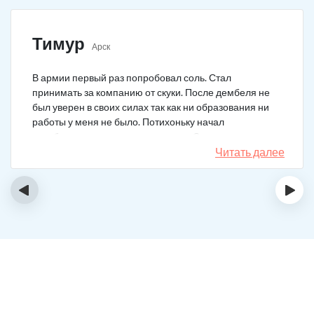
Тимур
Арск
В армии первый раз попробовал соль. Стал
принимать за компанию от скуки. После дембеля не
был уверен в своих силах так как ни образования ни
работы у меня не было. Потихоньку начал
зарабатывать и тратить их на соль. Спустя год завел
девушку и ей не нравилось мое пристрастие к
Читать далее
наркотикам. Пошел на лечение, чтобы ее не потерять.
Сейчас мы вместе, с солью я завязал. Все хорошо.
‹
›
Спасибо врачам!