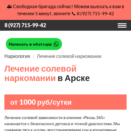
🚑 Свободная бригада сейчас! Можем выехать к вам в
течении 5 минут, звоните 📞 8 (927) 715-99-42
8 (927) 715-99-42
Написать в whatsapp
Наркология
Лечение солевой наркомании
Лечение солевой
наркомании
в Арске
от 1000 руб/сутки
Лечение солевой зависимости в клинике «Рехаь 365»
начинается с безопасного детокса и точной диагностики. Мы
снижаем тягу к «соли», восстанавливаем сон и когнитивные