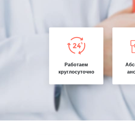
Работаем
Абс
круглосуточно
ан