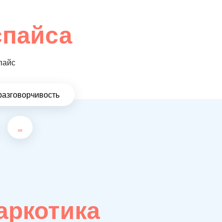
спайса
пайс
разговорчивость
...
аркотика