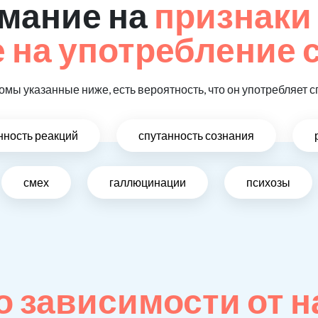
мание на
признаки
на употребление 
омы указанные ниже, есть вероятность, что он употребляет с
ность реакций
спутанность сознания
смех
галлюцинации
психозы
 зависимости от н