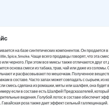
айс
ливается на базе синтетических компонентов. Он продается 
llin, Spice, Smoke. Чаще всего продавцы говорят, что эта см
о или черного. При этом все миксы также отличаются друг от
ется основа смеси из табака, трав, чай или даже из солом
ельчают и расфасовывают по мешочкам. Полученное веществ
кам в составе. Часто запах может совпадать с сырьем, из к
если смесь сделана из ромашки, мяты или шалфея, она будет
имеру если в составе есть Шалфей Предсказателей, который
рительные видения. Голубой лотос в составе обеспечит эф
 Гавайская роза также дает эффект сильный галлюцинаций.