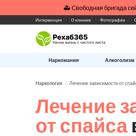
🚑 Свободная бригада сей
Интервенция
О клинике
Фотографии
Наркомания
Алкоголизм
Наркология
Лечение зависимости от спай
Лечение з
от спайса