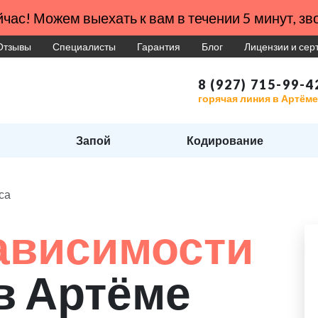
час! Можем выехать к вам в течении 5 минут, зво
Отзывы
Специалисты
Гарантия
Блог
Лицензии и се
8 (927) 715-99-4
горячая линия в Артёме
Запой
Кодирование
са
ависимости
в Артёме