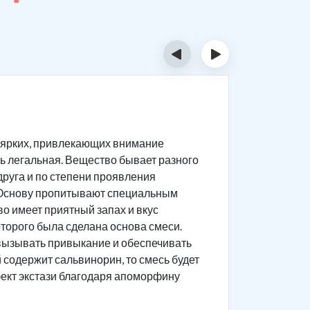
‹
›
Призн
в ярких, привлекающих внимание
Чтобы пон
есь легальная. Вещество бывает разного
воздейств
 друга и по степени проявления
употребле
ы. Основу пропитывают специальным
о имеет приятный запах и вкус
оторого была сделана основа смеси.
 вызывать привыкание и обеспечивать
 содержит сальвинорин, то смесь будет
фект экстази благодаря апоморфину