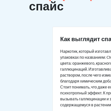
спайс
Как выглядит сп
Наркотик, который изготав
упаковках по названием: Chi
цвета: оранжевого, красног
галлюцинаций. Изготавлива
раствором, после чего изм
благодаря химическим добав
Стоит понимать, что даже 
психотропный эффект. К пр
вызывать галлюцинации и з
содержащемуся в растении.