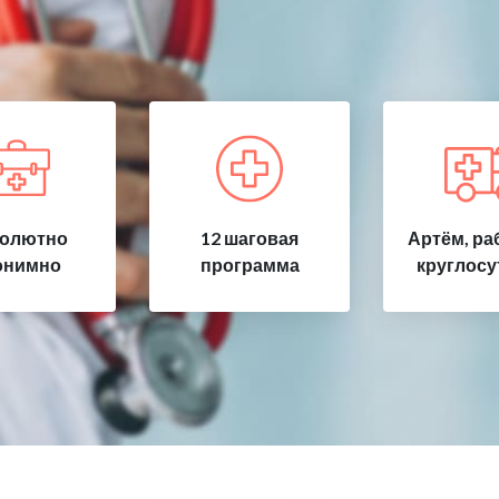
олютно
12 шаговая
Артём, ра
онимно
программа
круглосу