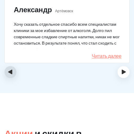
Александр
Артёмовск
Хочу сказать отдельное спасибо всем специалистам
клиники за мое избавление от алкоголя. Долго пил
современные сладкие спиртные напитки, никак не мог
остановиться. В результате понял, что стал сходить с
ума. Каждый день не мог без выпивки. Когда осознал,
понял, что надо что-то в своей жизни менять. Нашел
Читать далее
телефон клиники в интернете, сразу приехал и
запился на курс реабилитации. Сейчас не пью
‹
›
вообще, и начинать не хочу!
Акции
и скидки в