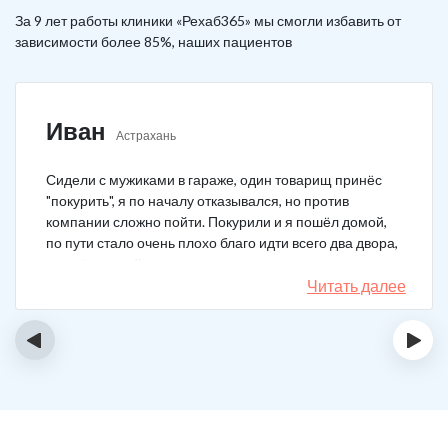
За 9 лет работы клиники «Рехаб365» мы смогли избавить от
зависимости более 85%, наших пациентов
Иван
Астрахань
Сидели с мужиками в гараже, один товарищ принёс
"покурить", я по началу отказывался, но против
компании сложно пойти. Покурили и я пошёл домой,
по пути стало очень плохо благо идти всего два двора,
пришёл домой сразу жену попросил вызвать врача,
чувствовал что точно, что-то не так. Спасибо большое,
Читать далее
что быстро приехали, поставили капельницу и уже
минут через 20-30 капельница начала действовать и
‹
›
меня начало отпускать. После оказалось, что товарищ
угостил нас какой то химической дрянью, мне сразу
показалось, что как то странно выглядит смесь, но
особого значения не придал, а стоило.