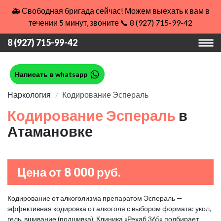
🚑 Свободная бригада сейчас! Можем выехать к вам в
течении 5 минут, звоните 📞 8 (927) 715-99-42
8 (927) 715-99-42
Написать в whatsapp
Наркология
Кодирование Эспераль
Кодирование Эспераль
в
Атамановке
Цена от 8 000 руб.
Кодирование от алкоголизма препаратом Эспераль —
эффективная кодировка от алкоголя с выбором формата: укол,
гель, вшивание (подшивка). Клиника «Рехаб 365» подбирает