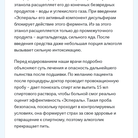
этанола расщепляет его до конечных безвредных
продуктов – воды и углекислого газа. При введении
«Эспераль» его активный компонент дисульфирам
блокирует действие этого фермента. Из-за этого
этанол расщепляется только до промежуточного
продукта – ацетальдегида, сильного яда. После
введения средства даже небольшая порция алкоголя
вызывает сильную интоксикацию.
Перед кодированием наши врачи подробно
объясняют суть лечения и опасность дальнейшего
пьянства после подшивки. По желанию пациента
после процедуры доктор проводит провокационную
пробу – дает понюхать спирт или выпить 15 мл
спиртового раствора, чтобы больной смог реально
оценит эффективность «Эспераль». Такая проба
безопасна, поскольку проходит в контролируемых
условиях, она формирует страх за свое здоровье и
отвращение к спиртному, поэтому алкоголик
прекращает пить.