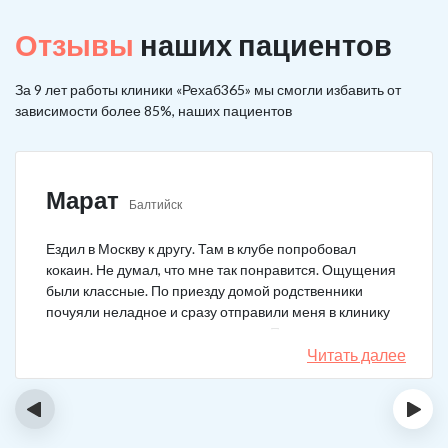
Отзывы
наших пациентов
За 9 лет работы клиники «Рехаб365» мы смогли избавить от
зависимости более 85%, наших пациентов
Марат
Балтийск
Ездил в Москву к другу. Там в клубе попробовал
кокаин. Не думал, что мне так понравится. Ощущения
были классные. По приезду домой родственники
почуяли неладное и сразу отправили меня в клинику
после того как я им все рассказал. Прошел курс
лечения, но мысли о коксе не прошли. Сейчас хожу на
Читать далее
курсы анонимных наркоманов, делаю все, чтобы
снова не начать.
‹
›