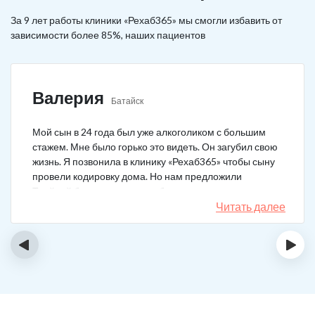
За 9 лет работы клиники «Рехаб365» мы смогли избавить от
зависимости более 85%, наших пациентов
Валерия
Батайск
Мой сын в 24 года был уже алкоголиком с большим
стажем. Мне было горько это видеть. Он загубил свою
жизнь. Я позвонила в клинику «Рехаб365» чтобы сыну
провели кодировку дома. Но нам предложили
Тройной блок в клинике, чтобы уж наверняка помогло.
Мы согласились. Вот уже 4 месяца как сын не пьет. На
Читать далее
работу устроился, дома помогает, девушку завел.
Спасибо большое клинике!
‹
›