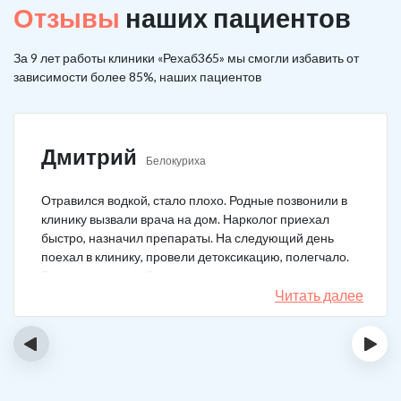
Отзывы
наших пациентов
За 9 лет работы клиники «Рехаб365» мы смогли избавить от
зависимости более 85%, наших пациентов
Дмитрий
Белокуриха
Отравился водкой, стало плохо. Родные позвонили в
клинику вызвали врача на дом. Нарколог приехал
быстро, назначил препараты. На следующий день
поехал в клинику, провели детоксикацию, полегчало.
Записался на реабилитацию, прошел и теперь думаю,
что в рот водку больше не возьму. Так намучался и
Читать далее
испугался.
‹
›