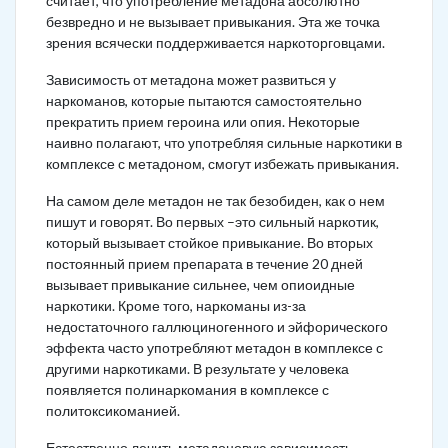
считает, что употребление метадона абсолютно
безвредно и не вызывает привыкания. Эта же точка
зрения всячески поддерживается наркоторговцами.
Зависимость от метадона может развиться у
наркоманов, которые пытаются самостоятельно
прекратить прием героина или опия. Некоторые
наивно полагают, что употребляя сильные наркотики в
комплексе с метадоном, смогут избежать привыкания.
На самом деле метадон не так безобиден, как о нем
пишут и говорят. Во первых –это сильный наркотик,
который вызывает стойкое привыкание. Во вторых
постоянный прием препарата в течение 20 дней
вызывает привыкание сильнее, чем опиоидные
наркотики. Кроме того, наркоманы из-за
недостаточного галлюциногенного и эйфорического
эффекта часто употребляют метадон в комплексе с
другими наркотиками. В результате у человека
появляется полинаркомания в комплексе с
политоксикоманией.
Естественно лечить метадоновую зависимость