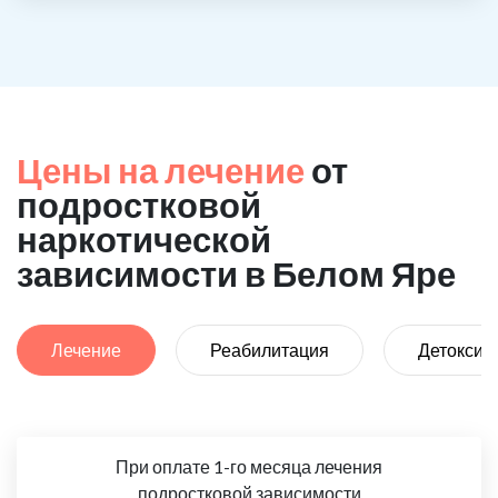
Цены на лечение
от
подростковой
наркотической
зависимости в Белом Яре
Лечение
Реабилитация
Детоксик
При оплате 1-го месяца лечения
подростковой зависимости