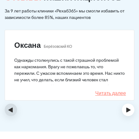
За 9 лет работы клиники «Рехаб365» мы смогли избавить от
зависимости более 85%, наших пациентов
Оксана
Берёзовский КО
Однажды столкнулись с такой страшной проблемой
как наркомания. Врагу не пожелаешь то, что
пережили. С ужасом вспоминаем это время. Нас никто
не учил, что делать, если близкий человек стал
наркозависимым. Честно говоря, надежды не было,
думали, что все лечение бесполезно, но решили
Читать далее
попробовать и отправить родственника в клинику на
реабилитацию. Пройдя полный курс лечения он
‹
›
вышел другим человеком. Но всё равно продолжает
работать над собой, ведь побороть тягу к наркотикам
не так-то просто.