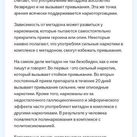
считает, что употребление метадона абсолютно
безвредно и не вызывает привыкания. Эта же точка
зрения всячески поддерживается наркоторговцами.
Зависимость от метадона может развиться у
наркоманов, которые пытаются самостоятельно
прекратить прием героина или опия. Некоторые
наивно полагают, что употребляя сильные наркотики в
комплексе с метадоном, смогут избежать привыкания.
На самом деле метадон не так безобиден, как о нем
пишут и говорят. Во первых –это сильный наркотик,
который вызывает стойкое привыкание. Во вторых
постоянный прием препарата в течение 20 дней
вызывает привыкание сильнее, чем опиоидные
наркотики. Кроме того, наркоманы из-за
недостаточного галлюциногенного и эйфорического
эффекта часто употребляют метадон в комплексе с
другими наркотиками. В результате у человека
появляется полинаркомания в комплексе с
политоксикоманией.
Естественно лечить метадоновую зависимость