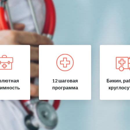
олютная
12 шаговая
Бикин, ра
имность
программа
круглосу