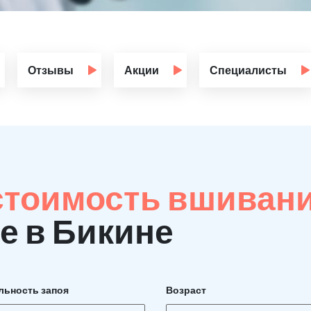
Отзывы
Акции
Специалисты
стоимость вшиван
е в Бикине
льность запоя
Возраст