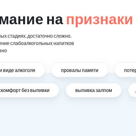
мание на
признаки
ых стадиях, достаточно сложно.
ение слабоалкогольных напитков
вно
и виде алкоголя
провалы памяти
поте
скомфорт без выпивки
выпивка залпом
.