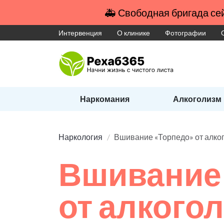
🚑 Свободная бригада сей
Интервенция
О клинике
Фотографии
Наркомания
Алкоголизм
Наркология
Вшивание «Торпедо» от алко
Вшивание
от алкого