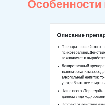
Особенности
Описание препар
Препарат российского п
психотерапией. Действие
заключается в выработк
Лекарственный препарат 
тканям организма, оседа
алкогольный напиток, то
употреблять все спиртны
Чаще всего «Торпедой» н
данном виде кодировани
Эффект от действия данн