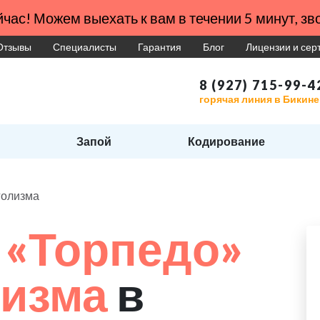
час! Можем выехать к вам в течении 5 минут, зво
Отзывы
Специалисты
Гарантия
Блог
Лицензии и се
8 (927) 715-99-4
горячая линия в Бикине
Запой
Кодирование
голизма
 «Торпедо»
лизма
в