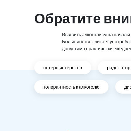
Обратите вни
Выявить алкоголизм на начальн
Большинство считает употребл
допустимо практически ежедне
потеря интересов
радость пр
толерантность к алкоголю
ди