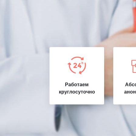
Работаем
Абс
круглосуточно
анон