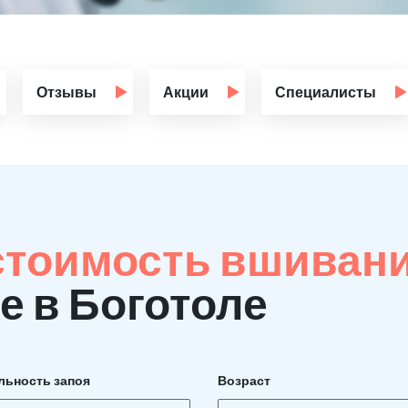
Отзывы
Акции
Специалисты
стоимость вшиван
е в Боготоле
льность запоя
Возраст