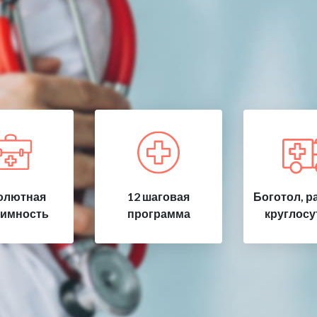
олютная
12 шаговая
Боготол, р
имность
программа
круглосу