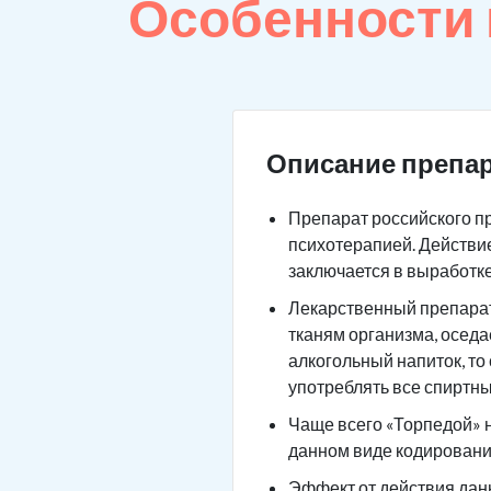
Особенности
Описание препар
Препарат российского п
психотерапией. Действие
заключается в выработк
Лекарственный препарат 
тканям организма, оседа
алкогольный напиток, то
употреблять все спиртны
Чаще всего «Торпедой» н
данном виде кодировани
Эффект от действия данн