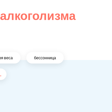
 алкоголизма
ря веса
бессонница
..