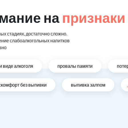
мание на
признаки
ых стадиях, достаточно сложно.
ение слабоалкогольных напитков
вно
и виде алкоголя
провалы памяти
поте
скомфорт без выпивки
выпивка залпом
.