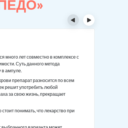
РПЕДО»
‹
›
Суть 
я много лет совместно в комплексе с
Сам препа
имости. Суть данного метода
После при
 в ампуле.
приема го
крови препарат разносится по всем
Чтобы не 
век решит употребить любой
употребле
раха за свою жизнь, прекращает
ваши това
анамнез.
стоит понимать, что лекарство при
от выбранного варианта может