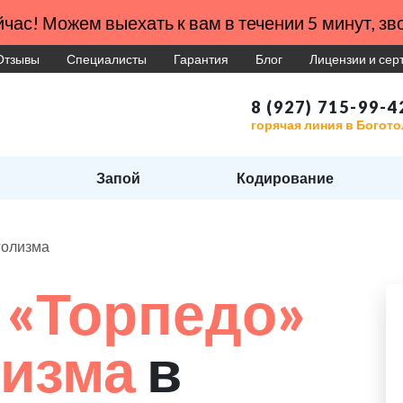
час! Можем выехать к вам в течении 5 минут, зво
Отзывы
Специалисты
Гарантия
Блог
Лицензии и се
8 (927) 715-99-4
горячая линия в Богото
Запой
Кодирование
голизма
 «Торпедо»
лизма
в