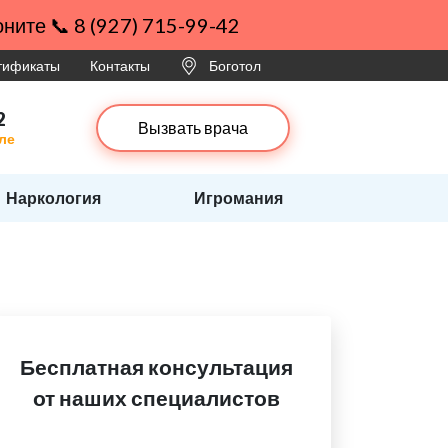
ните 📞 8 (927) 715-99-42
ртификаты
Контакты
Боготол
2
Вызвать врача
ле
Наркология
Игромания
Бесплатная консультация
от наших специалистов