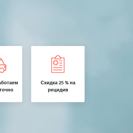
аботаем
Скидка 25 % на
точно
рецидив