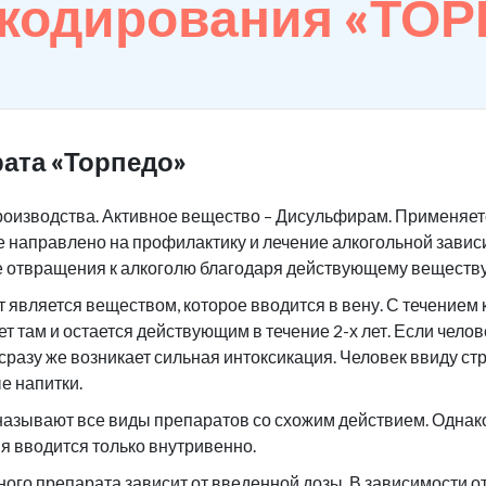
 кодирования «ТО
ата «Торпедо»
роизводства. Активное вещество – Дисульфирам. Применяетс
 направлено на профилактику и лечение алкогольной завис
е отвращения к алкоголю благодаря действующему веществу
является веществом, которое вводится в вену. С течением 
ет там и остается действующим в течение 2-х лет. Если чело
 сразу же возникает сильная интоксикация. Человек ввиду ст
е напитки.
азывают все виды препаратов со схожим действием. Однако 
я вводится только внутривенно.
ого препарата зависит от введенной дозы. В зависимости 