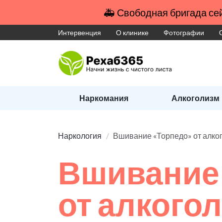
🚑 Свободная бригада сей
Интервенция
О клинике
Фотографии
Наркомания
Алкоголизм
Наркология
Вшивание «Торпедо» от алко
Вшивание
от алкого