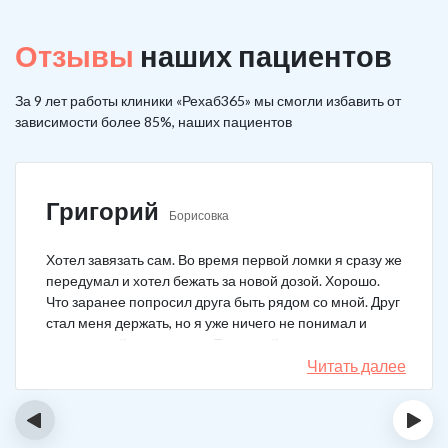
Отзывы
наших пациентов
За 9 лет работы клиники «Рехаб365» мы смогли избавить от
зависимости более 85%, наших пациентов
Григорий
Борисовка
Хотел завязать сам. Во время первой ломки я сразу же
передумал и хотел бежать за новой дозой. Хорошо.
Что заранее попросил друга быть рядом со мной. Друг
стал меня держать, но я уже ничего не понимал и
начал силой вырываться. Тогда мой товарищ просто
связан меня и позвонил в клинику. На дом приехал
Читать далее
нарколог, мне сделали какую-то капельницу, после
чего я успокоился. Посоветовали приехать в клинику
‹
›
для прохождения курса реабилитации, так я и сделал.