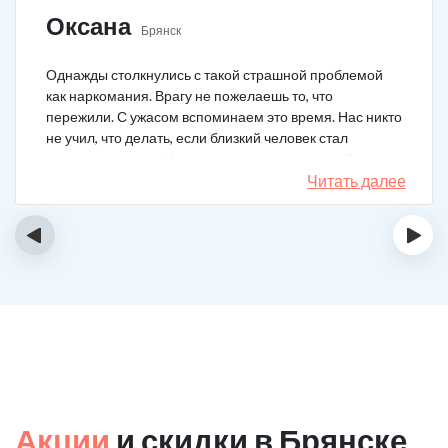
Оксана
Брянск
Однажды столкнулись с такой страшной проблемой
как наркомания. Врагу не пожелаешь то, что
пережили. С ужасом вспоминаем это время. Нас никто
не учил, что делать, если близкий человек стал
наркозависимым. Честно говоря, надежды не было,
думали, что все лечение бесполезно, но решили
Читать далее
попробовать и отправить родственника в клинику на
реабилитацию. Пройдя полный курс лечения он
‹
›
вышел другим человеком. Но всё равно продолжает
работать над собой, ведь побороть тягу к наркотикам
не так-то просто.
Акции
и скидки в Брянске