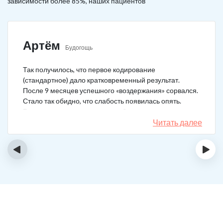
зависимости более 85%, наших пациентов
Артём
Будогощь
Так получилось, что первое кодирование
(стандартное) дало кратковременный результат.
После 9 месяцев успешного «воздержания» сорвался.
Стало так обидно, что слабость появилась опять.
Решил не затягивать, и опять обратился в клинику.
Мне порекомендовали двойной блок. Согласился, и
Читать далее
сейчас не жалею. Уже два года в полной завязке.
Иногда тянет выпить, но обуздать желание вполне
‹
›
возможно.