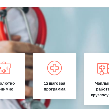
олютно
12 шаговая
Чаплыг
онимно
программа
работ
круглосу