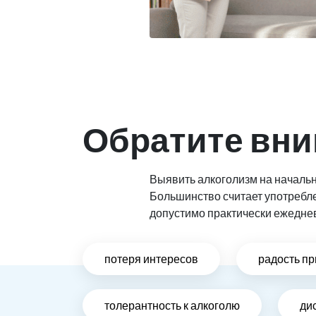
Обратите вни
Выявить алкоголизм на начальн
Большинство считает употребл
допустимо практически ежедне
потеря интересов
радость пр
толерантность к алкоголю
ди