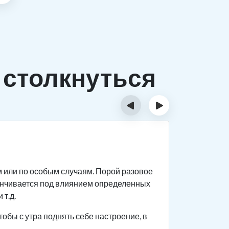
 столкнуться
‹
›
Исти
м или по особым случаям. Порой разовое
Спиртное 
анчивается под влиянием определенных
прекращен
 т.д.
Человек с
тобы с утра поднять себе настроение, в
поведение