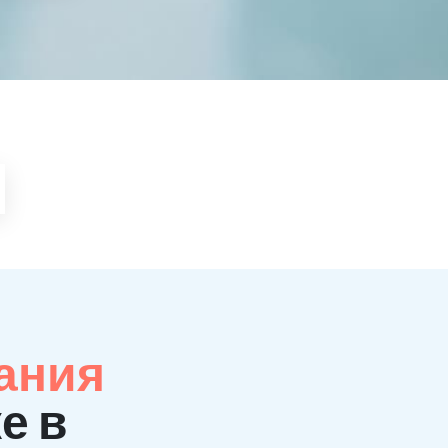
ания
е в