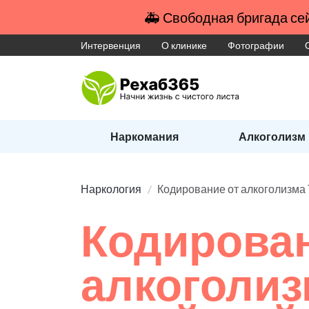
🚑 Свободная бригада сей
Интервенция
О клинике
Фотографии
Наркомания
Алкоголизм
Наркология
Кодирование от алкоголиз
Кодирован
алкоголиз