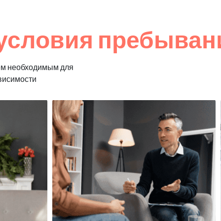
условия пребыван
ем необходимым для
ависимости