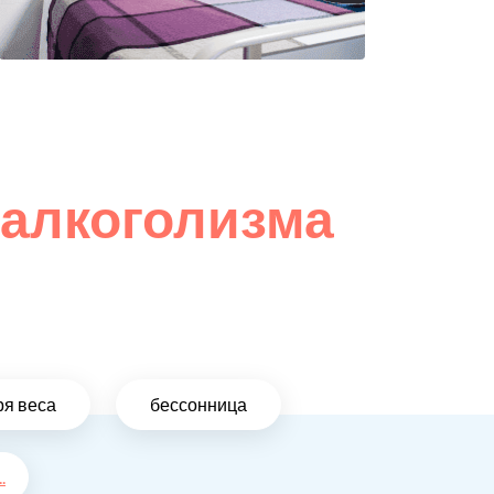
 алкоголизма
ря веса
бессонница
..