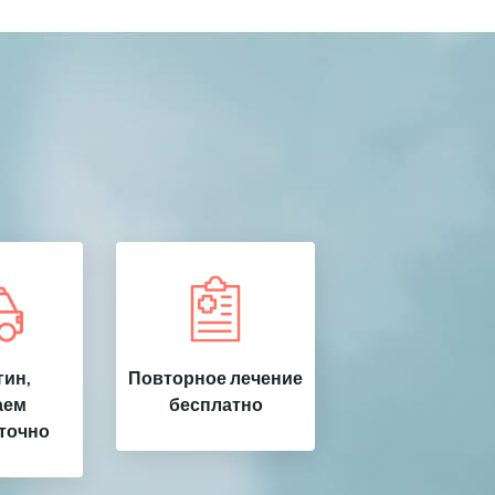
ин,
Повторное лечение
аем
бесплатно
точно