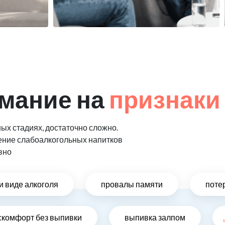
мание на
признаки
ых стадиях, достаточно сложно.
ение слабоалкогольных напитков
вно
и виде алкоголя
провалы памяти
поте
скомфорт без выпивки
выпивка залпом
.