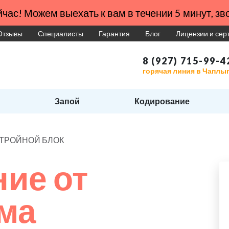
час! Можем выехать к вам в течении 5 минут, зво
Отзывы
Специалисты
Гарантия
Блог
Лицензии и се
8 (927) 715-99-4
горячая линия в Чаплы
Запой
Кодирование
ма ТРОЙНОЙ БЛОК
ие от
ма