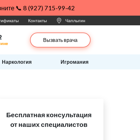
ните 📞 8 (927) 715-99-42
ртификаты
Контакты
Чаплыгин
2
Вызвать врача
гине
Наркология
Игромания
Бесплатная консультация
от наших специалистов