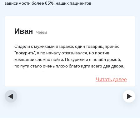
зависимости более 85%, наших пациентов
Иван
Чегем
Сидели с мужиками в гараже, один товарищ принёс
"покурить", я по началу отказывался, но против
компании сложно пойти. Покурили и я пошёл домой,
по пути стало очень плохо благо идти всего два двора,
пришёл домой сразу жену попросил вызвать врача,
чувствовал что точно, что-то не так. Спасибо большое,
Читать далее
что быстро приехали, поставили капельницу и уже
минут через 20-30 капельница начала действовать и
‹
›
меня начало отпускать. После оказалось, что товарищ
угостил нас какой то химической дрянью, мне сразу
показалось, что как то странно выглядит смесь, но
особого значения не придал, а стоило.