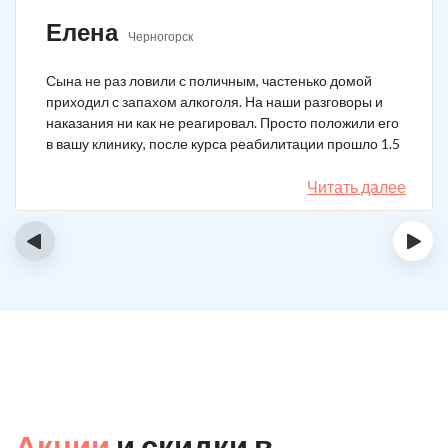
Елена
Черногорск
Сына не раз ловили с поличным, частенько домой
приходил с запахом алкоголя. На наши разговоры и
наказания ни как не реагировал. Просто положили его
в вашу клинику, после курса реабилитации прошло 1.5
года, до сих пор не пьёт.
Читать далее
‹
›
Акции
и скидки в