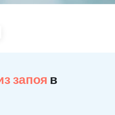
из запоя
в