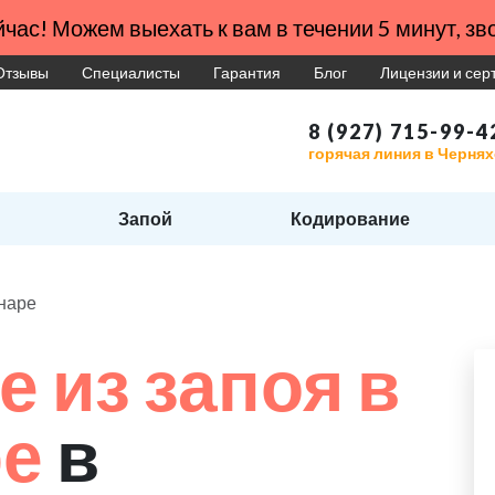
час! Можем выехать к вам в течении 5 минут, зво
Отзывы
Специалисты
Гарантия
Блог
Лицензии и се
8 (927) 715-99-4
горячая линия в Черня
Запой
Кодирование
онаре
 из запоя в
ре
в