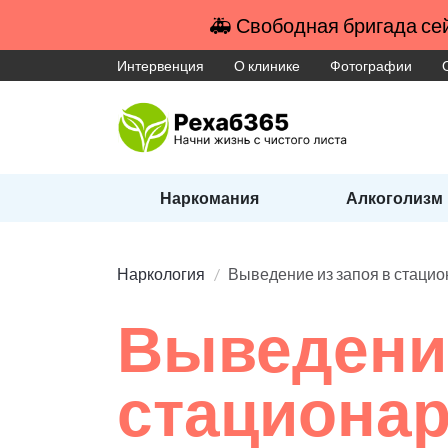
🚑 Свободная бригада сей
Интервенция
О клинике
Фотографии
Наркомания
Алкоголизм
Наркология
Выведение из запоя в стаци
Выведение
стациона