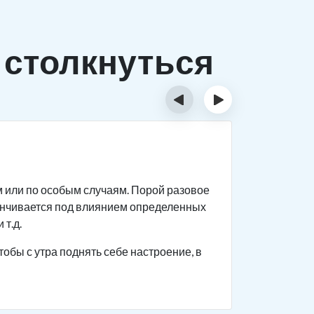
 столкнуться
‹
›
Исти
м или по особым случаям. Порой разовое
Спиртное 
анчивается под влиянием определенных
прекращен
 т.д.
Человек с
тобы с утра поднять себе настроение, в
поведение