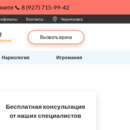
ните 📞 8 (927) 715-99-42
ртификаты
Контакты
Черняховск
2
Вызвать врача
ховске
Наркология
Игромания
Бесплатная консультация
от наших специалистов