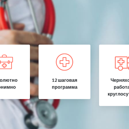
олютно
12 шаговая
Черняхо
онимно
программа
работ
круглосу