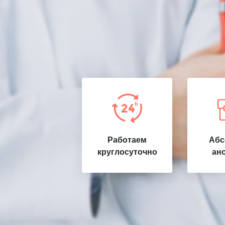
Работаем
Абс
круглосуточно
ан