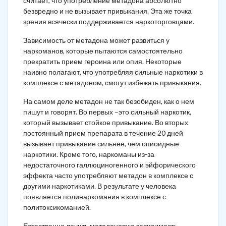
считает, что употребление метадона абсолютно
безвредно и не вызывает привыкания. Эта же точка
зрения всячески поддерживается наркоторговцами.
Зависимость от метадона может развиться у
наркоманов, которые пытаются самостоятельно
прекратить прием героина или опия. Некоторые
наивно полагают, что употребляя сильные наркотики в
комплексе с метадоном, смогут избежать привыкания.
На самом деле метадон не так безобиден, как о нем
пишут и говорят. Во первых –это сильный наркотик,
который вызывает стойкое привыкание. Во вторых
постоянный прием препарата в течение 20 дней
вызывает привыкание сильнее, чем опиоидные
наркотики. Кроме того, наркоманы из-за
недостаточного галлюциногенного и эйфорического
эффекта часто употребляют метадон в комплексе с
другими наркотиками. В результате у человека
появляется полинаркомания в комплексе с
политоксикоманией.
Естественно лечить метадоновую зависимость