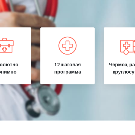
олютно
12 шаговая
Чёрмоз, р
онимно
программа
круглосу