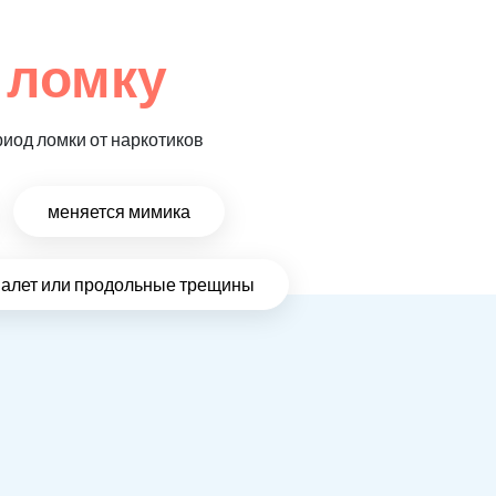
 ломку
риод ломки от наркотиков
меняется мимика
налет или продольные трещины