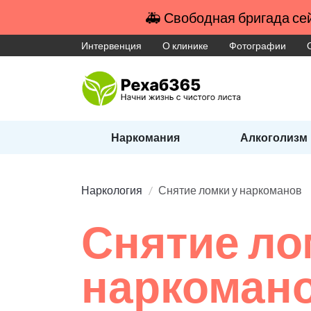
🚑 Свободная бригада сей
Интервенция
О клинике
Фотографии
Наркомания
Алкоголизм
Наркология
Снятие ломки у наркоманов
Снятие ло
наркоман