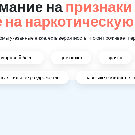
мание на
признаки
на наркотическую
омы указанные ниже, есть вероятность, что он проживает пе
ездоровый блеск
цвет кожи
зрачки
виться сильное раздражение
на языке появляется 