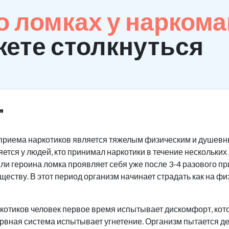
 ломках у нарком
ете столкнуться
"
приема наркотиков является тяжелым физическим и душевны
ется у людей, кто принимал наркотики в течение нескольких
или героина ломка проявляет себя уже после 3-4 разового п
ству. В этот период организм начинает страдать как на физ
котиков человек первое время испытывает дискомфорт, кот
рвная система испытывает угнетение. Организм пытается д