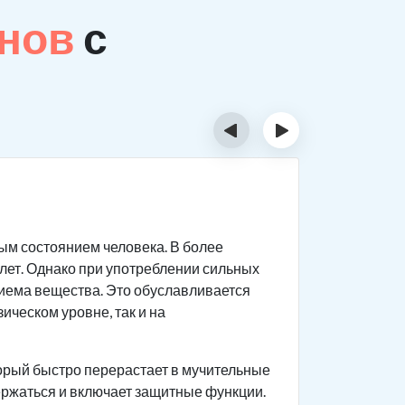
анов
с
‹
›
Сколь
м состоянием человека. В более
Обычно ло
 лет. Однако при употреблении сильных
раньше. П
риема вещества. Это обуславливается
применени
ическом уровне, так и на
является 
Преодолев
орый быстро перерастает в мучительные
достаточн
ержаться и включает защитные функции.
синдрома,