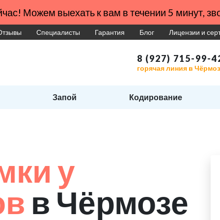
час! Можем выехать к вам в течении 5 минут, зво
Отзывы
Специалисты
Гарантия
Блог
Лицензии и се
8 (927) 715-99-4
горячая линия в Чёрмо
Запой
Кодирование
мки у
ов
в Чёрмозе