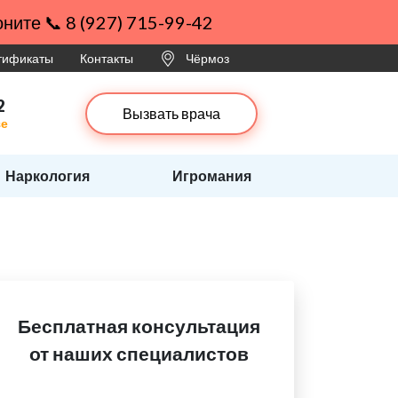
ните 📞 8 (927) 715-99-42
ртификаты
Контакты
Чёрмоз
2
Вызвать врача
зе
Наркология
Игромания
Бесплатная консультация
от наших специалистов