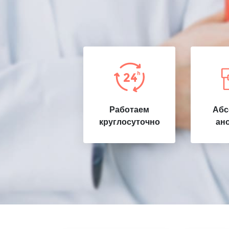
Работаем
Абс
круглосуточно
ан