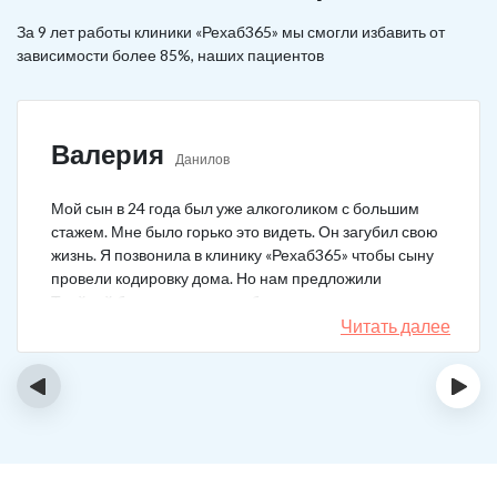
За 9 лет работы клиники «Рехаб365» мы смогли избавить от
зависимости более 85%, наших пациентов
Валерия
Данилов
Мой сын в 24 года был уже алкоголиком с большим
стажем. Мне было горько это видеть. Он загубил свою
жизнь. Я позвонила в клинику «Рехаб365» чтобы сыну
провели кодировку дома. Но нам предложили
Тройной блок в клинике, чтобы уж наверняка помогло.
Мы согласились. Вот уже 4 месяца как сын не пьет. На
Читать далее
работу устроился, дома помогает, девушку завел.
Спасибо большое клинике!
‹
›