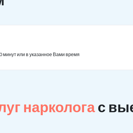
0 минут или в указанное Вами время
луг нарколога
с вы