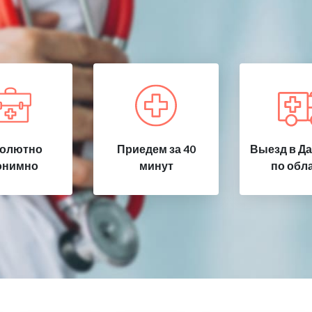
олютно
Приедем за 40
Выезд в Да
онимно
минут
по обл