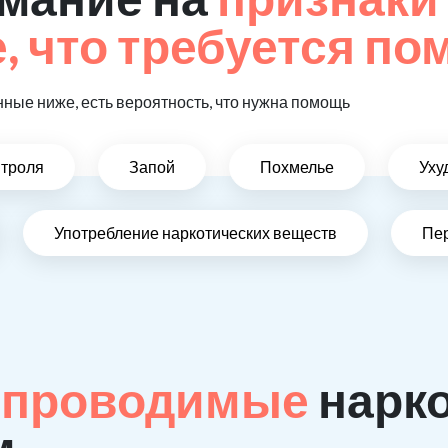
 что требуется п
ные ниже, есть вероятность, что нужна помощь
нтроля
Запой
Похмелье
Уху
Употребление наркотических веществ
Пе
 проводимые
нарк
м