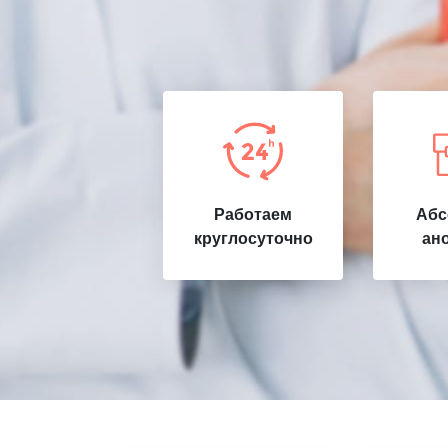
Работаем
Абс
круглосуточно
ан