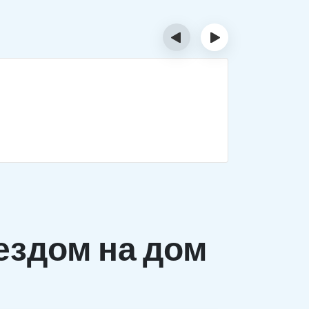
‹
›
Деток
Комплекс 
заболеван
ездом на дом