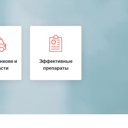
нкове и
Эффективные
асти
препараты