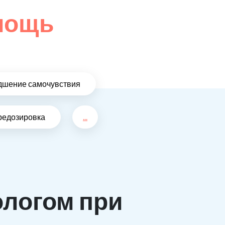
омощь
дшение самочувствия
редозировка
...
ологом при