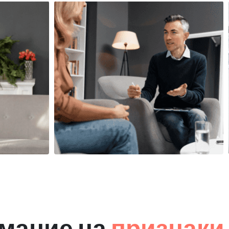
мание на
признаки