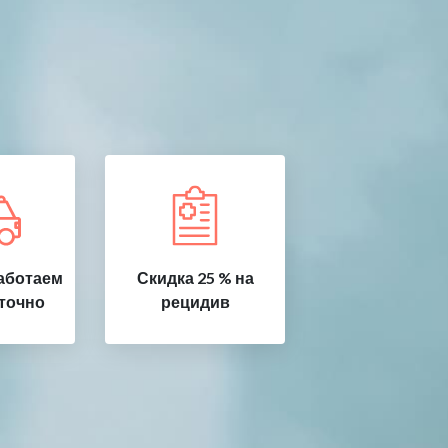
аботаем
Скидка 25 % на
точно
рецидив