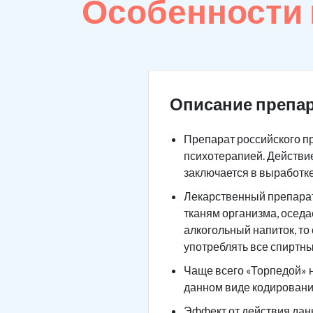
Особенности
Описание препар
Препарат российского п
психотерапией. Действие
заключается в выработк
Лекарственный препарат 
тканям организма, оседа
алкогольный напиток, то
употреблять все спиртны
Чаще всего «Торпедой» н
данном виде кодировани
Эффект от действия данн