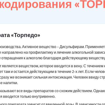
 кодирования «ТО
ата «Торпедо»
роизводства. Активное вещество – Дисульфирам. Применяетс
 направлено на профилактику и лечение алкогольной завис
е отвращения к алкоголю благодаря действующему веществу
является веществом, которое вводится в вену. С течением 
ет там и остается действующим в течение 2-х лет. Если чело
 сразу же возникает сильная интоксикация. Человек ввиду ст
е напитки.
азывают все виды препаратов со схожим действием. Однако 
я вводится только внутривенно.
ого препарата зависит от введенной дозы. В зависимости 