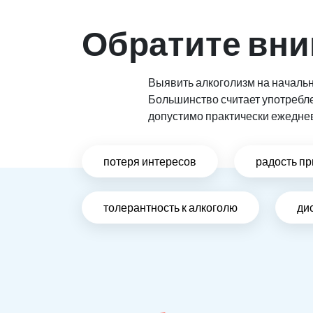
Обратите вни
Выявить алкоголизм на начальн
Большинство считает употребл
допустимо практически ежедне
потеря интересов
радость пр
толерантность к алкоголю
ди