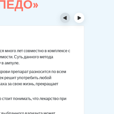
РПЕДО»
‹
›
Суть 
я много лет совместно в комплексе с
Сам препа
имости. Суть данного метода
После при
 в ампуле.
приема го
крови препарат разносится по всем
Чтобы не 
век решит употребить любой
употребле
раха за свою жизнь, прекращает
ваши това
анамнез.
стоит понимать, что лекарство при
от выбранного варианта может