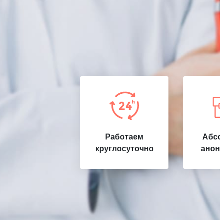
Работаем
Абс
круглосуточно
анон