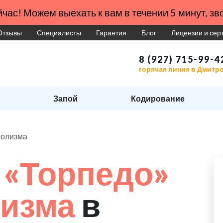
час! Можем выехать к вам в течении 5 минут, зво
Отзывы
Специалисты
Гарантия
Блог
Лицензии и се
8 (927) 715-99-4
горячая линия в Дмитр
Запой
Кодирование
голизма
 «Торпедо»
лизма
в