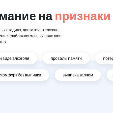
мание на
признаки
ых стадиях, достаточно сложно.
ение слабоалкогольных напитков
вно
и виде алкоголя
провалы памяти
поте
скомфорт без выпивки
выпивка залпом
.