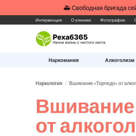
🚑 Свободная бригада сей
Интервенция
О клинике
Фотографии
Наркомания
Алкоголизм
Наркология
Вшивание «Торпедо» от алко
Вшивание
от алкого