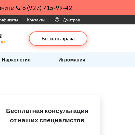
ните 📞 8 (927) 715-99-42
ртификаты
Контакты
Дмитров
2
Вызвать врача
ове
Наркология
Игромания
Бесплатная консультация
от наших специалистов