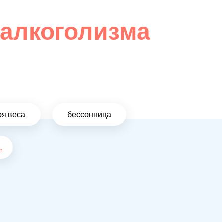
 алкоголизма
ря веса
бессонница
..