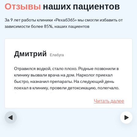
Отзывы
наших пациентов
За 9 лет работы клиники «Рехаб365» мы смогли избавить от
зависимости более 85%, наших пациентов
Дмитрий
Елабуга
Отравился водкой, стало плохо. Родные позвонили в
клинику вызвали врача на дом. Нарколог приехал
быстро, назначил препараты. На следующий день
поехал в клинику, провели детоксикацию, полегчало.
Записался на реабилитацию, прошел и теперь думаю,
что в рот водку больше не возьму. Так намучался и
Читать далее
испугался.
‹
›