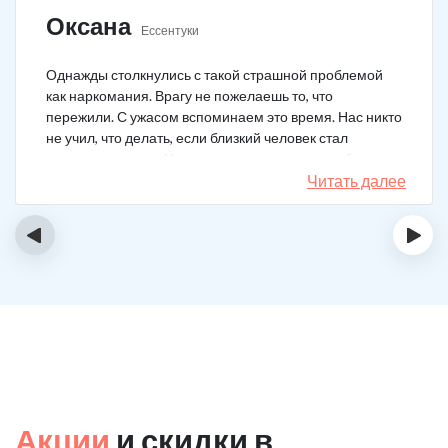
Оксана
Ессентуки
Однажды столкнулись с такой страшной проблемой
как наркомания. Врагу не пожелаешь то, что
пережили. С ужасом вспоминаем это время. Нас никто
не учил, что делать, если близкий человек стал
наркозависимым. Честно говоря, надежды не было,
думали, что все лечение бесполезно, но решили
Читать далее
попробовать и отправить родственника в клинику на
реабилитацию. Пройдя полный курс лечения он
‹
›
вышел другим человеком. Но всё равно продолжает
работать над собой, ведь побороть тягу к наркотикам
не так-то просто.
Акции
и скидки в