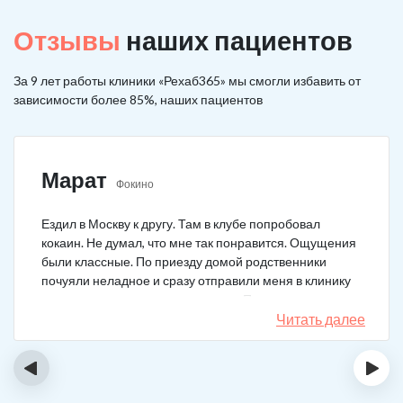
Отзывы
наших пациентов
За 9 лет работы клиники «Рехаб365» мы смогли избавить от
зависимости более 85%, наших пациентов
Марат
Фокино
Ездил в Москву к другу. Там в клубе попробовал
кокаин. Не думал, что мне так понравится. Ощущения
были классные. По приезду домой родственники
почуяли неладное и сразу отправили меня в клинику
после того как я им все рассказал. Прошел курс
лечения, но мысли о коксе не прошли. Сейчас хожу на
Читать далее
курсы анонимных наркоманов, делаю все, чтобы
снова не начать.
‹
›