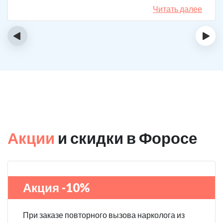
назначения, они отличаются. Клиника делает скидку
Читать далее
на последующие вызовы за оставленный отзыв! Я
планирую в будущем пройти полный курс
‹
›
реабилитации.
Акции
и скидки в Форосе
Акция -10%
При заказе повторного вызова нарколога из