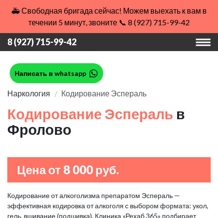
🚑 Свободная бригада сейчас! Можем выехать к вам в
течении 5 минут, звоните 📞 8 (927) 715-99-42
8 (927) 715-99-42
Написать в whatsapp
Наркология
Кодирование Эспераль
Кодирование Эспераль
в
Фролово
Цена от 8 000 руб.
Кодирование от алкоголизма препаратом Эспераль —
эффективная кодировка от алкоголя с выбором формата: укол,
гель, вшивание (подшивка). Клиника «Рехаб 365» подбирает