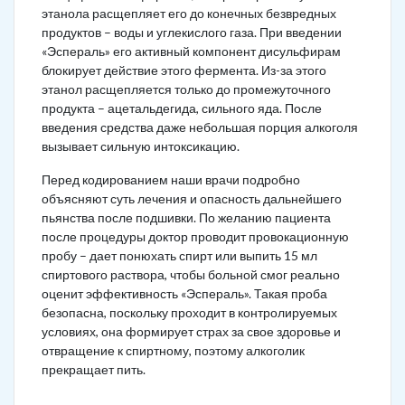
этанола расщепляет его до конечных безвредных
продуктов – воды и углекислого газа. При введении
«Эспераль» его активный компонент дисульфирам
блокирует действие этого фермента. Из-за этого
этанол расщепляется только до промежуточного
продукта – ацетальдегида, сильного яда. После
введения средства даже небольшая порция алкоголя
вызывает сильную интоксикацию.
Перед кодированием наши врачи подробно
объясняют суть лечения и опасность дальнейшего
пьянства после подшивки. По желанию пациента
после процедуры доктор проводит провокационную
пробу – дает понюхать спирт или выпить 15 мл
спиртового раствора, чтобы больной смог реально
оценит эффективность «Эспераль». Такая проба
безопасна, поскольку проходит в контролируемых
условиях, она формирует страх за свое здоровье и
отвращение к спиртному, поэтому алкоголик
прекращает пить.