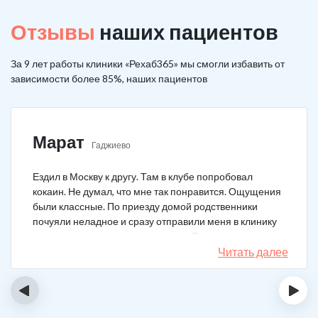
Отзывы
наших пациентов
За 9 лет работы клиники «Рехаб365» мы смогли избавить от
зависимости более 85%, наших пациентов
Марат
Гаджиево
Ездил в Москву к другу. Там в клубе попробовал
кокаин. Не думал, что мне так понравится. Ощущения
были классные. По приезду домой родственники
почуяли неладное и сразу отправили меня в клинику
после того как я им все рассказал. Прошел курс
лечения, но мысли о коксе не прошли. Сейчас хожу на
Читать далее
курсы анонимных наркоманов, делаю все, чтобы
снова не начать.
‹
›