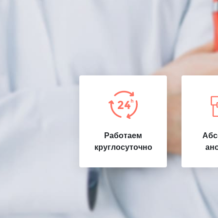
Работаем
Абс
круглосуточно
ан