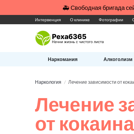
🚑 Свободная бригада сей
Интервенция
О клинике
Фотографии
Наркомания
Алкоголизм
Наркология
Лечение зависимости от кока
Лечение з
от кокаин