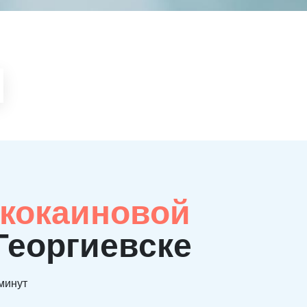
 кокаиновой
Георгиевске
 минут