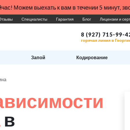
час! Можем выехать к вам в течении 5 минут, зво
Отзывы
Специалисты
Гарантия
Блог
Лицензии и се
8 (927) 715-99-4
горячая линия в Георги
Запой
Кодирование
ина
ависимости
а
в