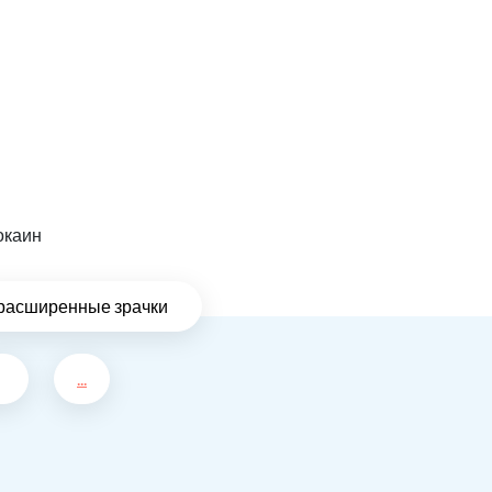
окаин
расширенные зрачки
...