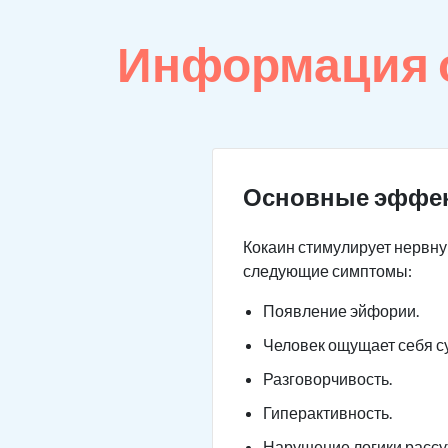
Информация о
Основные эффе
Кокаин стимулирует нервну
следующие симптомы:
Появление эйфории.
Человек ощущает себя с
Разговорчивость.
Гиперактивность.
Нарушение логики рассу