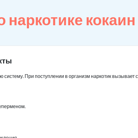
 наркотике кокаин
кты
ю систему. При поступлении в организм наркотик вызывает 
уперменом.
ждения.