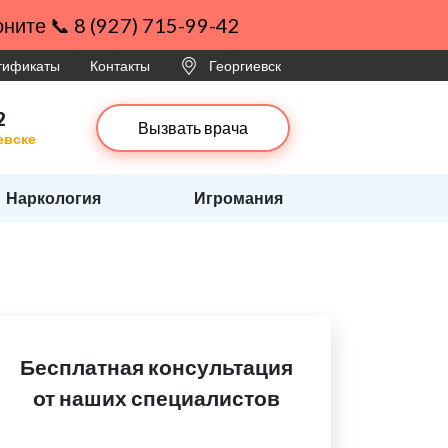
ните 📞 8 (927) 715-99-42
ртификаты
Контакты
Георгиевск
2
Вызвать врача
евске
Наркология
Игромания
Бесплатная консультация
от наших специалистов