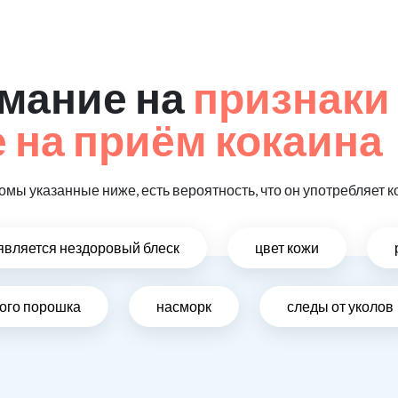
мание на
признаки
на приём кокаина
омы указанные ниже, есть вероятность, что он употребляет к
оявляется нездоровый блеск
цвет кожи
лого порошка
насморк
следы от уколов