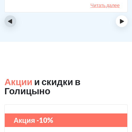
назначения, они отличаются. Клиника делает скидку
Читать далее
на последующие вызовы за оставленный отзыв! Я
планирую в будущем пройти полный курс
‹
›
реабилитации.
Акции
и скидки в
Голицыно
Акция -10%