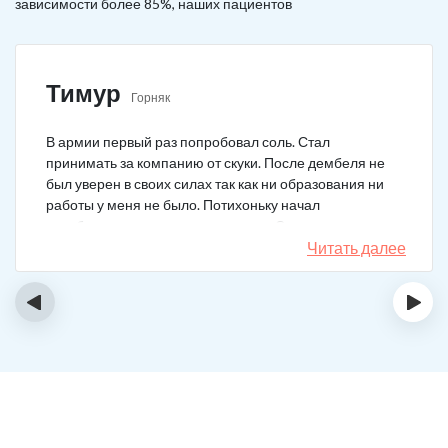
зависимости более 85%, наших пациентов
Тимур
Горняк
В армии первый раз попробовал соль. Стал
принимать за компанию от скуки. После дембеля не
был уверен в своих силах так как ни образования ни
работы у меня не было. Потихоньку начал
зарабатывать и тратить их на соль. Спустя год завел
девушку и ей не нравилось мое пристрастие к
Читать далее
наркотикам. Пошел на лечение, чтобы ее не потерять.
Сейчас мы вместе, с солью я завязал. Все хорошо.
‹
›
Спасибо врачам!