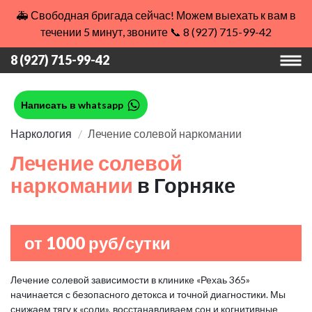
🚑 Свободная бригада сейчас! Можем выехать к вам в
течении 5 минут, звоните 📞 8 (927) 715-99-42
8 (927) 715-99-42
Написать в whatsapp
Наркология
Лечение солевой наркомании
Лечение солевой
наркомании
в Горняке
от 1000 руб/сутки
Лечение солевой зависимости в клинике «Рехаь 365»
начинается с безопасного детокса и точной диагностики. Мы
снижаем тягу к «соли», восстанавливаем сон и когнитивные