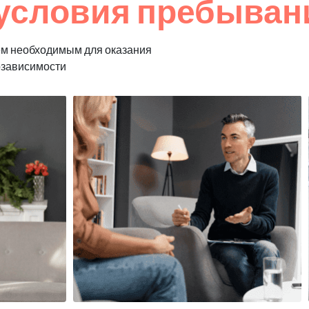
условия пребывани
ем необходимым для оказания
озависимости