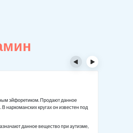
амин
‹
›
Как д
ным эйфоретиком. Продают данное
Данный ви
. В наркоманских кругах он известен под
реагирова
мышцы нап
азначают данное вещество при аутизме,
Человек с