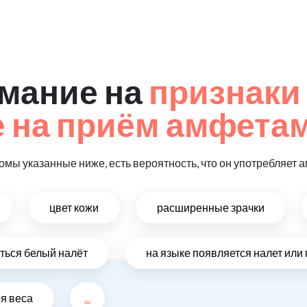
мание на
признаки
 на приём амфета
томы указанные ниже, есть вероятность, что он употребляет
цвет кожи
расширенные зрачки
иться белый налёт
на языке появляется налет ил
ря веса
...