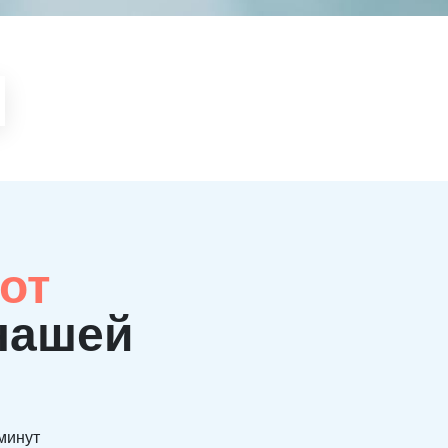
от
нашей
 минут