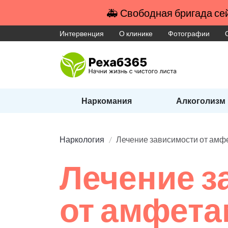
🚑 Свободная бригада сей
Интервенция
О клинике
Фотографии
Наркомания
Алкоголизм
Наркология
Лечение зависимости от амф
Лечение з
от амфет