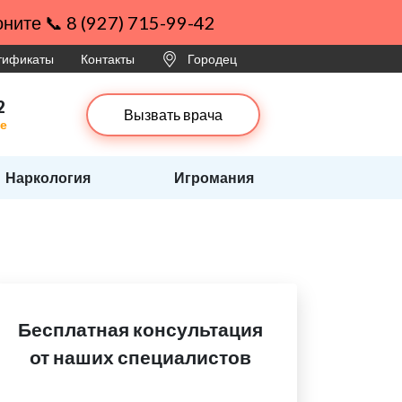
ните 📞 8 (927) 715-99-42
ртификаты
Контакты
Городец
2
Вызвать врача
це
Наркология
Игромания
Бесплатная консультация
от наших специалистов