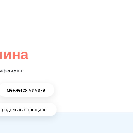
мина
 амфетамин
меняется мимика
и продольные трещины