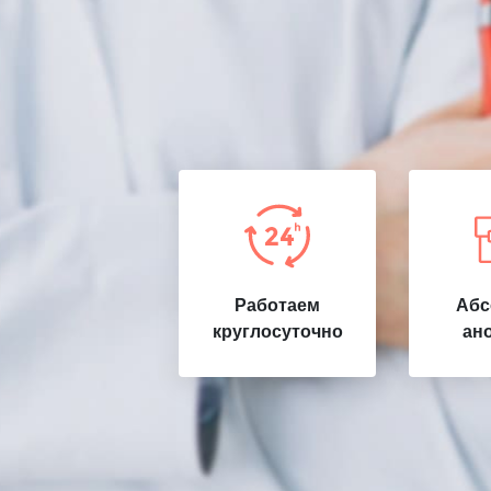
Работаем
Абс
круглосуточно
ан