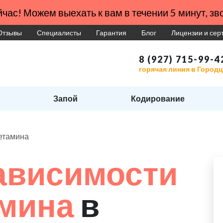
час! Можем выехать к вам в течении 5 минут, зво
Отзывы
Специалисты
Гарантия
Блог
Лицензии и се
8 (927) 715-99-4
горячая линия в Город
Запой
Кодирование
етамина
ависимости
амина
в