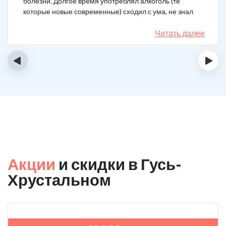
болезни. Долгое время употреблял алкоголь (те
которые новые современные) сходил с ума, не знал
куда деться от своей зависимости. Искал тех кто
сможет мне помочь в интернете, позвонил, приехал.
Читать далее
На сегодняшний день не употребляю!
‹
›
Акции
и скидки в Гусь-
Хрустальном