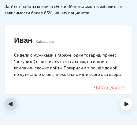
За 9 лет работы клиники «Рехаб365» мы смогли избавить от
зависимости более 85%, наших пациентов
Иван
Хабаровск
Сидели с мужиками в гараже, один товарищ принёс
"покурить", я по началу отказывался, но против
компании сложно пойти. Покурили и я пошёл домой,
по пути стало очень плохо благо идти всего два двора,
пришёл домой сразу жену попросил вызвать врача,
чувствовал что точно, что-то не так. Спасибо большое,
Читать далее
что быстро приехали, поставили капельницу и уже
минут через 20-30 капельница начала действовать и
‹
›
меня начало отпускать. После оказалось, что товарищ
угостил нас какой то химической дрянью, мне сразу
показалось, что как то странно выглядит смесь, но
особого значения не придал, а стоило.