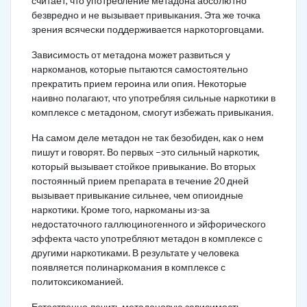
считает, что употребление метадона абсолютно
безвредно и не вызывает привыкания. Эта же точка
зрения всячески поддерживается наркоторговцами.
Зависимость от метадона может развиться у
наркоманов, которые пытаются самостоятельно
прекратить прием героина или опия. Некоторые
наивно полагают, что употребляя сильные наркотики в
комплексе с метадоном, смогут избежать привыкания.
На самом деле метадон не так безобиден, как о нем
пишут и говорят. Во первых –это сильный наркотик,
который вызывает стойкое привыкание. Во вторых
постоянный прием препарата в течение 20 дней
вызывает привыкание сильнее, чем опиоидные
наркотики. Кроме того, наркоманы из-за
недостаточного галлюциногенного и эйфорического
эффекта часто употребляют метадон в комплексе с
другими наркотиками. В результате у человека
появляется полинаркомания в комплексе с
политоксикоманией.
Естественно лечить метадоновую зависимость